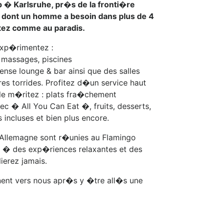
b � Karlsruhe, pr�s de la fronti�re
e dont un homme a besoin dans plus de 4
ez comme au paradis.
exp�rimentez :
 massages, piscines
nse lounge & bar ainsi que des salles
es torrides. Profitez d�un service haut
e m�ritez : plats fra�chement
c � All You Can Eat �, fruits, desserts,
 incluses et bien plus encore.
Allemagne sont r�unies au Flamingo
t � des exp�riences relaxantes et des
erez jamais.
nent vers nous apr�s y �tre all�s une