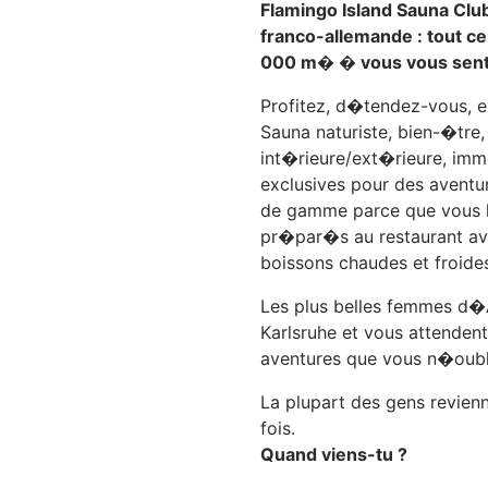
Flamingo Island Sauna Clu
franco-allemande : tout c
000 m� � vous vous sent
Profitez, d�tendez-vous, 
Sauna naturiste, bien-�tre,
int�rieure/ext�rieure, imme
exclusives pour des aventur
de gamme parce que vous l
pr�par�s au restaurant ave
boissons chaudes et froides
Les plus belles femmes d�
Karlsruhe et vous attenden
aventures que vous n�oubli
La plupart des gens revien
fois.
Quand viens-tu ?