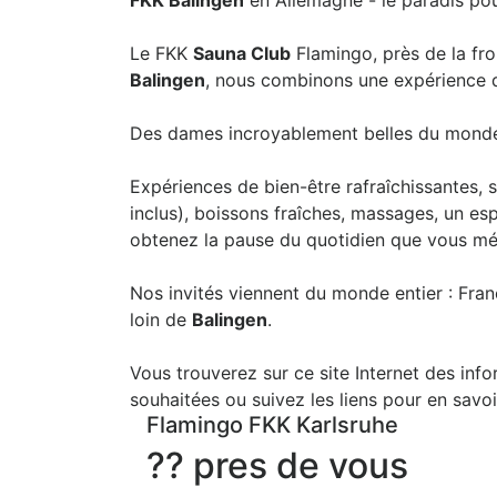
FKK Balingen
en Allemagne - le paradis po
Le FKK
Sauna Club
Flamingo, près de la fro
Balingen
, nous combinons une expérience d
Des dames incroyablement belles du monde e
Expériences de bien-être rafraîchissantes, s
inclus), boissons fraîches, massages, un es
obtenez la pause du quotidien que vous mér
Nos invités viennent du monde entier : Franc
loin de
Balingen
.
Vous trouverez sur ce site Internet des inf
souhaitées ou suivez les liens pour en savoi
Flamingo FKK Karlsruhe
?? pres de vous