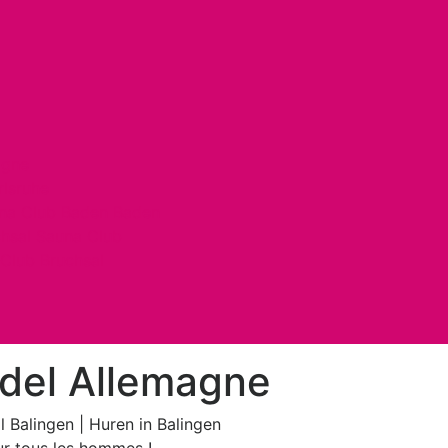
agne
rlsruhe
una Club Baden Baden
chsal Sauna Club
Club Bruchsal
rdel Allemagne
l Balingen | Huren in Balingen