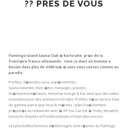
?? PRES DE VOUS
Flamingo Island Sauna Club � Karlsruhe, pr�s de la
fronti�re franco-allemande : tout ce dont un homme a
besoin dans plus de 4 000 m� � vous vous sentez comme au
paradis.
Profitez, d�tendez-vous, exp�rimentez :
Sauna naturiste, bien-�tre, massages, piscines
int�rieure/ext�rieure, immense lounge & bar ainsi que des salles
exclusives pour des aventures torrides. Profitez d�un service haut
de gamme parce que vous le m�ritez : plats fra�chement
pr�par�s au restaurant avec � All You Can Eat �, fruits, desserts,
boissons chaudes et froides incluses et bien plus encore.
Les plus belles femmes d�Allemagne sont r�unies au Flamingo