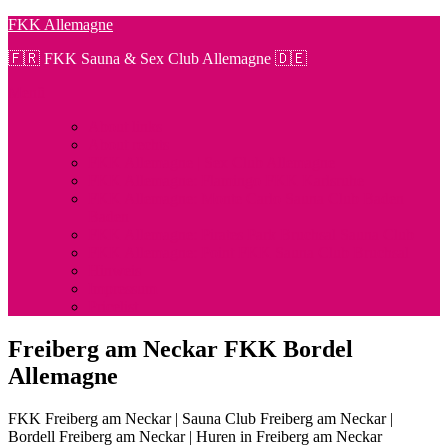
Zum
FKK Allemagne
Inhalt
🇫🇷 FKK Sauna & Sex Club Allemagne 🇩🇪
springen
Menü
About links
About rechts
FKK Allemagne | Sex Club Allemagne
FKK Allemagne: Flamingo FKK Karlsruhe
FKK Allemagne: Monte Carlo Sauna Club Baden
Baden
FKK Allemagne: Pirates Park Bruchsal Sauna Club
FKK Allemagne: Point FKK Sauna Club Bruchsal
Hinweis
Impressum
Pricelist
Freiberg am Neckar FKK Bordel
Allemagne
FKK Freiberg am Neckar | Sauna Club Freiberg am Neckar |
Bordell Freiberg am Neckar | Huren in Freiberg am Neckar