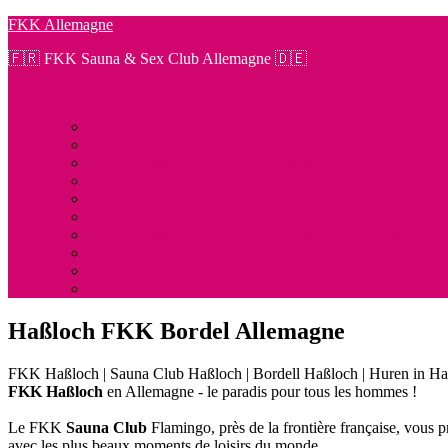
Zum
FKK Allemagne
Inhalt
🇫🇷 FKK Sauna & Sex Club Allemagne 🇩🇪
springen
Menü
About links
About rechts
FKK Allemagne | Sex Club Allemagne
FKK Allemagne: Flamingo FKK Karlsruhe
FKK Allemagne: Monte Carlo Sauna Club Baden Bade
FKK Allemagne: Pirates Park Bruchsal Sauna Club
FKK Allemagne: Point FKK Sauna Club Bruchsal
Hinweis
Impressum
Pricelist
Haßloch FKK Bordel Allemagne
FKK Haßloch | Sauna Club Haßloch | Bordell Haßloch | Huren in H
FKK Haßloch
en Allemagne - le paradis pour tous les hommes !
Le FKK
Sauna Club
Flamingo, près de la frontière française, vous 
avec les plus beaux moments de loisirs du monde.