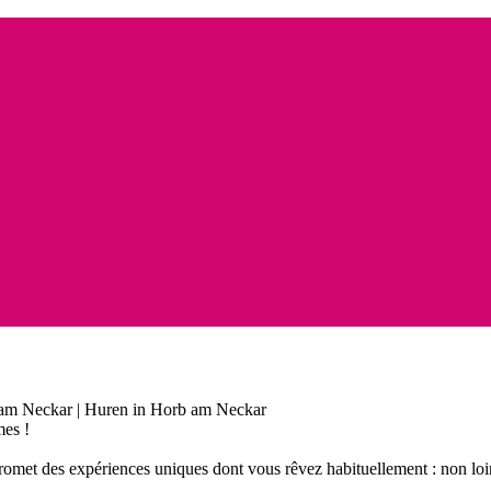
n
am Neckar | Huren in Horb am Neckar
mes !
promet des expériences uniques dont vous rêvez habituellement : non lo