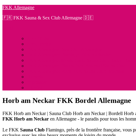
Zum
FKK Allemagne
Inhalt
🇫🇷 FKK Sauna & Sex Club Allemagne 🇩🇪
springen
Menü
About links
About rechts
FKK Allemagne | Sex Club Allemagne
FKK Allemagne: Flamingo FKK Karlsruhe
FKK Allemagne: Monte Carlo Sauna Club Baden Bade
FKK Allemagne: Pirates Park Bruchsal Sauna Club
FKK Allemagne: Point FKK Sauna Club Bruchsal
Hinweis
Impressum
Pricelist
Horb am Neckar FKK Bordel Allemagne
FKK Horb am Neckar | Sauna Club Horb am Neckar | Bordell Horb 
FKK Horb am Neckar
en Allemagne - le paradis pour tous les hom
Le FKK
Sauna Club
Flamingo, près de la frontière française, vous 
exclusive avec les plus beaux moments de loisirs du monde.