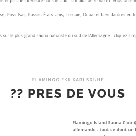
e et piscine intérieure dans le club - sur plus de 4 000 m² Vous obte
se, Pays-Bas, Russie, États-Unis, Turquie, Dubaï et bien dautres endr
s sur le plus grand sauna naturiste du sud de lAllemagne - cliquez si
FLAMINGO FKK KARLSRUHE
?? PRES DE VOUS
Flamingo Island Sauna Club �
allemande : tout ce dont un