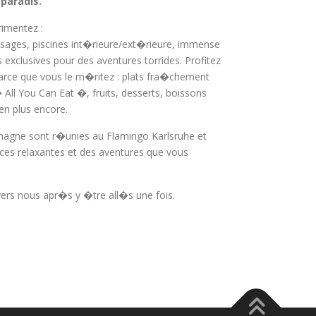
paradis.
imentez :
ssages, piscines int�rieure/ext�rieure, immense
s exclusives pour des aventures torrides. Profitez
rce que vous le m�ritez : plats fra�chement
ll You Can Eat �, fruits, desserts, boissons
ien plus encore.
magne sont r�unies au Flamingo Karlsruhe et
es relaxantes et des aventures que vous
vers nous apr�s y �tre all�s une fois.