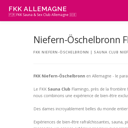
Zum
FKK ALLEMAGNE
Inhalt
🇫🇷 FKK Sauna & Sex Club Allemagne 🇩🇪
springen
Niefern-Öschelbronn F
FKK NIEFERN-ÖSCHELBRONN | SAUNA CLUB NI
FKK Niefern-Öschelbronn
en Allemagne - le para
Le FKK
Sauna Club
Flamingo, près de la frontière
nous combinons une expérience de bien-être exclu
Des dames incroyablement belles du monde entier se
Expériences de bien-être rafraîchissantes, sauna, pi