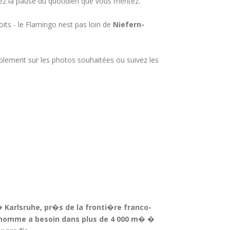
nez la pause du quotidien que vous méritez.
oits - le Flamingo nest pas loin de
Niefern-
mplement sur les photos souhaitées ou suivez les
 Karlsruhe, pr�s de la fronti�re franco-
 homme a besoin dans plus de 4 000 m� �