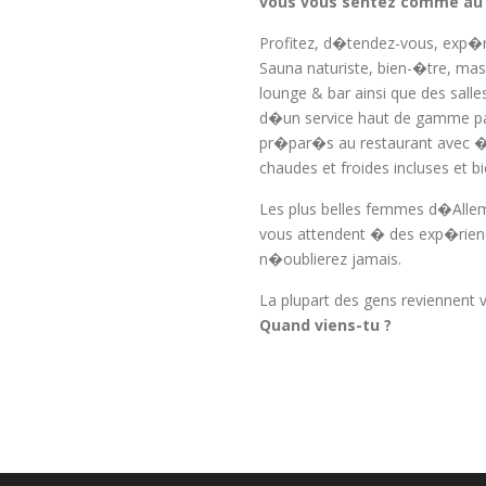
vous vous sentez comme au 
Profitez, d�tendez-vous, exp�r
Sauna naturiste, bien-�tre, ma
lounge & bar ainsi que des salle
d�un service haut de gamme pa
pr�par�s au restaurant avec � A
chaudes et froides incluses et b
Les plus belles femmes d�Alle
vous attendent � des exp�rienc
n�oublierez jamais.
La plupart des gens reviennent 
Quand viens-tu ?