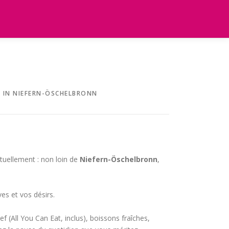
 IN NIEFERN-ÖSCHELBRONN
tuellement : non loin de
Niefern-Öschelbronn
,
es et vos désirs.
f (All You Can Eat, inclus), boissons fraîches,