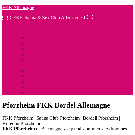
Zum
FKK Allemagne
Inhalt
🇫🇷 FKK Sauna & Sex Club Allemagne 🇩🇪
springen
Menü
About links
About rechts
FKK Allemagne | Sex Club Allemagne
FKK Allemagne: Flamingo FKK Karlsruhe
FKK Allemagne: Monte Carlo Sauna Club Baden
Baden
FKK Allemagne: Pirates Park Bruchsal Sauna Club
FKK Allemagne: Point FKK Sauna Club Bruchsal
Hinweis
Impressum
Pricelist
Pforzheim FKK Bordel Allemagne
FKK Pforzheim | Sauna Club Pforzheim | Bordell Pforzheim |
Huren in Pforzheim
FKK Pforzheim
en Allemagne - le paradis pour tous les hommes !