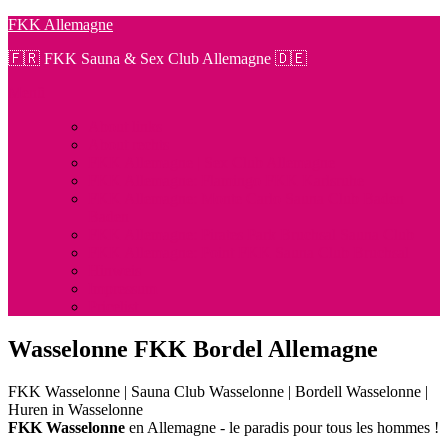
Zum
FKK Allemagne
Inhalt
🇫🇷 FKK Sauna & Sex Club Allemagne 🇩🇪
springen
Menü
About links
About rechts
FKK Allemagne | Sex Club Allemagne
FKK Allemagne: Flamingo FKK Karlsruhe
FKK Allemagne: Monte Carlo Sauna Club Baden
Baden
FKK Allemagne: Pirates Park Bruchsal Sauna Club
FKK Allemagne: Point FKK Sauna Club Bruchsal
Hinweis
Impressum
Pricelist
Wasselonne FKK Bordel Allemagne
FKK Wasselonne | Sauna Club Wasselonne | Bordell Wasselonne |
Huren in Wasselonne
FKK Wasselonne
en Allemagne - le paradis pour tous les hommes !