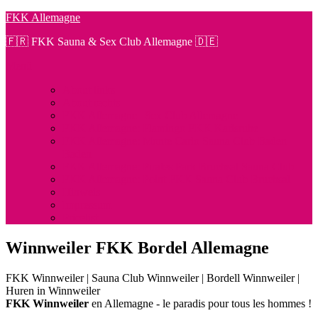
Zum
FKK Allemagne
Inhalt
🇫🇷 FKK Sauna & Sex Club Allemagne 🇩🇪
springen
Menü
About links
About rechts
FKK Allemagne | Sex Club Allemagne
FKK Allemagne: Flamingo FKK Karlsruhe
FKK Allemagne: Monte Carlo Sauna Club Baden
Baden
FKK Allemagne: Pirates Park Bruchsal Sauna Club
FKK Allemagne: Point FKK Sauna Club Bruchsal
Hinweis
Impressum
Pricelist
Winnweiler FKK Bordel Allemagne
FKK Winnweiler | Sauna Club Winnweiler | Bordell Winnweiler |
Huren in Winnweiler
FKK Winnweiler
en Allemagne - le paradis pour tous les hommes !